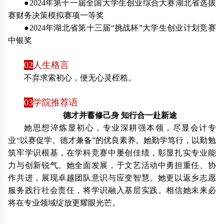
●2024年第十一届全国大学生创业综合大赛湖北省选拔
赛财务决策模拟赛项一等奖
●2024年湖北省第十三届“挑战杯”大学生创业计划竞赛
中银奖
02
人生格言
不弃求索初心，便无心灵桎梏。
03
学院推荐语
德才并蓄修己身 知行合一赴新途
她思想淬炼显初心，专业深耕强本领，尽显会计专
业“以赛促学、德才兼备”的优良素养。她勤学笃行，以勤勉
筑牢学识根基，在学科竞赛中屡创佳绩，彰显扎实专业能
力与创新锐气。她全面发展，于文艺活动中勇担重任、协
作共进，展现卓越团队意识与应变智慧。她更以返乡志愿
服务践行社会责任，将学识融入基层实践。相信她未来必
将在专业领域绽放更耀眼光芒。