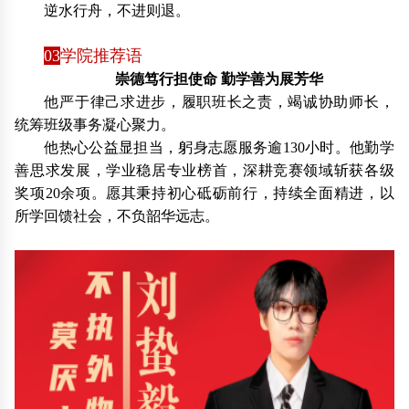
逆水行舟，不进则退。
03
学院推荐语
崇德笃行担使命 勤学善为展芳华
他严于律己求进步，履职班长之责，竭诚协助师长，
统筹班级事务凝心聚力。
他热心公益显担当，躬身志愿服务逾130小时。他勤学
善思求发展，学业稳居专业榜首，深耕竞赛领域斩获各级
奖项20余项。愿其秉持初心砥砺前行，持续全面精进，以
所学回馈社会，不负韶华远志。