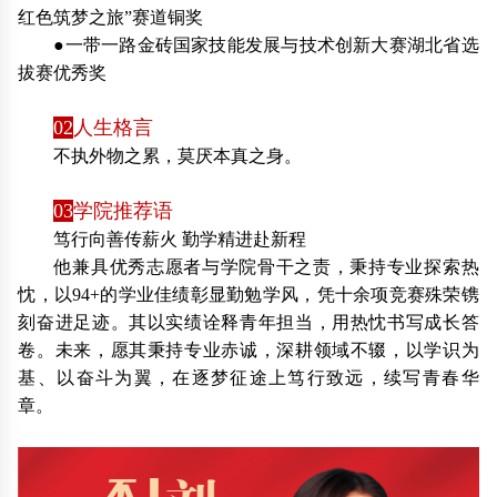
红色筑梦之旅”赛道铜奖
●一带一路金砖国家技能发展与技术创新大赛湖北省选
拔赛优秀奖
02
人生格言
不执外物之累，莫厌本真之身。
03
学院推荐语
笃行向善传薪火 勤学精进赴新程
他兼具优秀志愿者与学院骨干之责，秉持专业探索热
忱，以94+的学业佳绩彰显勤勉学风，凭十余项竞赛殊荣镌
刻奋进足迹。其以实绩诠释青年担当，用热忱书写成长答
卷。未来，愿其秉持专业赤诚，深耕领域不辍，以学识为
基、以奋斗为翼，在逐梦征途上笃行致远，续写青春华
章。