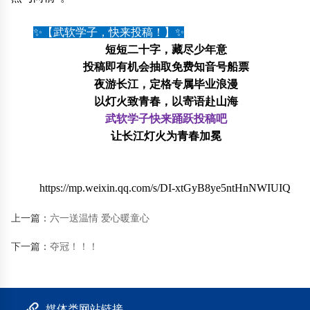
✨【武软学子，快来投稿！】✨
短短二十字，藏尽少年意
投稿即有机会抽取免费知音号船票
夜游长江，定格专属毕业浪漫
以灯火致青春，以寄语赴山海
武软学子快来踊跃投稿吧
让长江灯火为青春加冕
https://mp.weixin.qq.com/s/DI-xtGyB8ye5ntHnNWIUIQ
上一篇：
六一送温情 爱心暖童心
下一篇：
夺冠！！！
媒体类网站链接