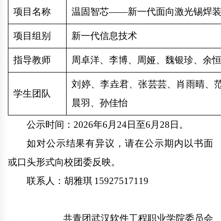
项目名称
温固智芯——新一代面向激光锡焊
项目组别
新一代信息技术
指导教师
周卓洋、李博、周娅、魏银珍、余
刘婷、李垚君、张芸芸、肖雨晴、
学生团队
晨羽、孙佳怡
公示时间：2026年6月
2
4
日至6月
2
8
日。
如对公示结果有异议，请在公示期内以书面
或口头形式向校团委反映。
联系人：胡雅琪
15927517119
共青团武汉软件工程职业学院委员会