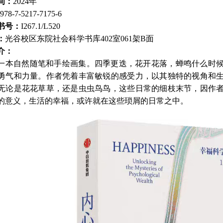
间：
2024年
978-7-5217-7175-6
书号：
I267.1/L520
：
光谷校区东院社会科学书库402室061架B面
介：
一本自然随笔和手绘画集。四季更迭，花开花落，蝉鸣什么时
勇气和力量。作者凭着丰富敏锐的感受力，以其独特的视角和
无论是花花草草，还是虫虫鸟鸟，这些日常的细枝末节，因作
的意义，生活的幸福，或许就在这些琐屑的日常之中。