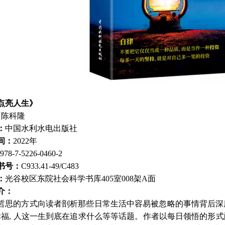
点亮人生》
：
陈科隆
：
中国水利水电出版社
间：
2022年
978-7-5226-0460-2
书号：
C933.41-49/C483
：
光谷校区东院社会科学书库405室008架A面
介：
哲思的方式向读者剖析那些日常生活中容易被忽略的事情背后深度的
是幸福, 人这一生到底在追求什么等等话题。作者以每日领悟的形