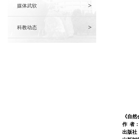
>
媒体武软
>
科教动态
《自然
作 者
出版社