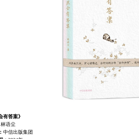
会有答案》
：
林语尘
：
中信出版集团