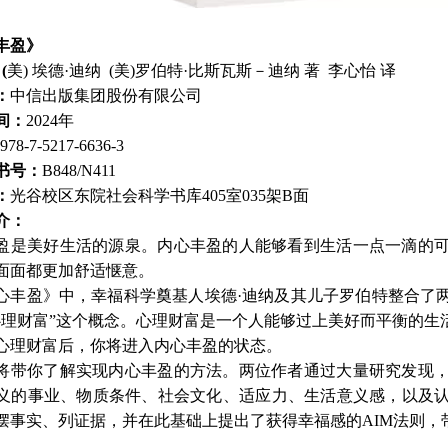
丰盈》
(
美) 埃德·迪纳 (美)罗伯特·比斯瓦斯－迪纳 著 李心怡 译
：
中信出版集团股份有限公司
间：
2024年
978-7-5217-6636-3
书号：
B848/N411
：
光谷校区东院社会科学书库405室035架B面
介：
盈是美好生活的源泉。内心丰盈的人能够看到生活一点一滴的
面面都更加舒适惬意。
心丰盈》中，幸福科学奠基人埃德·迪纳及其儿子罗伯特整合了
心理财富”这个概念。心理财富是一个人能够过上美好而平衡的生
心理财富后，你将进入内心丰盈的状态。
将带你了解实现内心丰盈的方法。两位作者通过大量研究发现
义的事业、物质条件、社会文化、适应力、生活意义感，以及
摆事实、列证据，并在此基础上提出了获得幸福感的AIM法则，