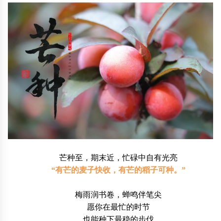
芒种至，期末近，忙碌中自有光亮
“有芒的麦子快收，有芒的稻子可种。”
梅雨润书卷，蝉鸣伴笔尖
愿你在最忙的时节
也能种下最稳的步伐