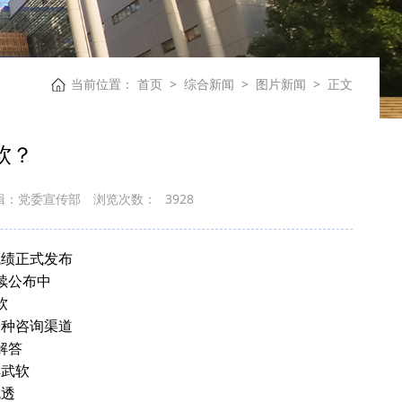
当前位置：
首页
>
综合新闻
>
图片新闻
>
正文
软？
辑：党委宣传部
浏览次数：
3928
成绩正式发布
续公布中
软
各种咨询渠道
解答
解武软
吃透