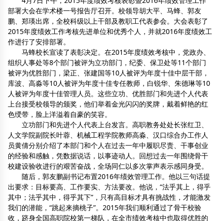
4月7日下午，2015年度绩效考核表彰暨2016年绩效管理工作
部署大会在学术楼一号报告厅召开。校领导胡大平、马蜂、郭友
鹏、郑瑛出席，全校科级以上干部及教职工代表参会。大会表彰了
2015年度绩效工作考核先进单位和优秀个人，并就2016年度绩效工
作进行了安排部署。
马蜂校长宣读了表彰决定。在2015年度绩效考核中，党政办、
组织人事处等8个部门被评为立功部门，纪委、保卫处等11个部门
被评为优胜部门，梁正、张建国等10人被评为年度十佳中层干部，
库波、高淼等10人被评为年度十佳专任教师，白锐华、朱德琳等10
人被评为年度十佳管理人员。这些立功、优胜部门和先进个人代表
上台接受校领导的颁奖，他们举着金光闪闪的奖牌，戴着鲜艳的红
色绶带，脸上洋溢着自豪的笑容。
立功部门和先进个人代表上台发言。高职教务处处长张红卫、
人文学院副院长叶蓉、机械工程学院教师高淼、汉口综合办工作人
员黄倩分别介绍了本部门和个人在过去一年中履职尽责、干事创业
的经验和感触，凭数据说话，以事迹动人。回想过去一年围绕骨干
校建设验收进行的艰苦奋战，全场同仁以多次掌声表示感同身受。
随后，郭友鹏副书记布置2016年绩效管理工作。他以三句话提
出要求：目标要高、工作要实、方法要改。他说，“法乎其上，得乎
其中；法乎其中，得乎其下”，只有高目标才具有挑战性，才能激发
我们的潜能，“跳起来摘桃子”。2015年我们顺利通过了骨干校验
收，跻身全国高职院校第一梯队，在全市绩效考核中也取得优胜的