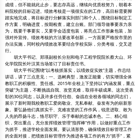
成绩，但不能就此止步，要志存高远，继续向优质校努力，朝着本
科院校的目标迈进。绩效考核是一项很实在的工作，高目标需要脚
踏实地完成，将目标进行分解落实到部门和个人，围绕目标制定工
作方案，明确进度，按期检查，建立台账。部门领导做事要亲力亲
为，既要干事要实，又要学会适度包装，将亮点工作形象包装，加
强对外宣传。绩效考核的方法要改革创新，一方面要严格按市里的
办法实施，同时校内绩效改革要结合学校实际，分类考核，交叉进
行。
胡大平书记、郑瑛副校长分别和电子工程学院院长蔡大山、环
化学院院长叶汉英当场签订了目标责任书。
胡大平书记围绕“以考核抓落实，以绩效促实效”主题，作总结
讲话，讲了三点意见：一、选树典型，激发正能量，切实增强全体
教职工的积极性、责任感。2015年全校上下坚持以“内涵发展，重点
突破”为主题，不断挑战自我、攻坚克难，取得丰硕成果。这次受表
彰的30位同志，以及许多任劳任怨、奋战在全校各领域的同志们，
展示了新时期我校教职工爱岗敬业、无私奉献、奋发有为的崭新形
象。要弘扬他们真抓实干、克难攻坚的工作作风，锐意进取、敢为
人先的昂扬斗志，恪尽职守、乐于奉献的忠诚本色。二、精心组
织，突出重点，充分发挥绩效管理“指挥棒”作用，以做好重点工作
为抓手，推进学校全面发展。要认清形势，确保绩效目标管理工作
的全面对接，把绩效目标管理作为推进各项工作的有力“抓手”，紧