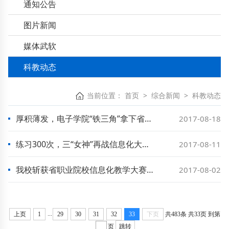
通知公告
图片新闻
媒体武软
科教动态
当前位置：
首页
>
综合新闻
>
科教动态
厚积薄发，电子学院“铁三角”拿下省信息化大赛课堂教学第一名
2017-08-18
练习300次，三“女神”再战信息化大赛夺桂冠
2017-08-11
我校斩获省职业院校信息化教学大赛三个一等奖
2017-08-02
...
上页
1
29
30
31
32
33
下页
共483条
共33页
到第
页
跳转