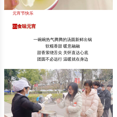
元宵节快乐
01
食味元宵
一碗碗热气腾腾的汤圆新鲜出锅
软糯香甜 暖意融融
甜香萦绕舌尖 关怀直达心底
团圆不必远行 温暖就在身边