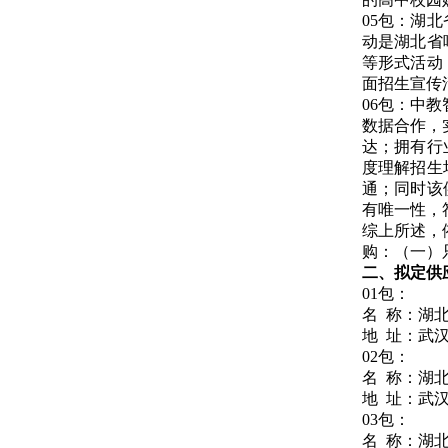
05包：湖
动是湖北省
等形式活动
面招生宣传
06包：中
数据合作，
达；拥有行
度理解招生
通；同时该
有唯一性，
综上所述，
购：（一）
二、拟定供
01包：
名 称：
湖
地 址：武汉
02包：
名 称：湖
地 址：武
03包：
名 称：湖