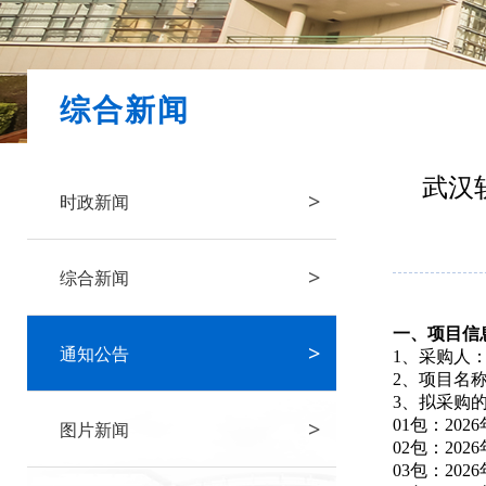
综合新闻
武汉
>
时政新闻
>
综合新闻
一、项目信
>
通知公告
1、采购人
2、项目名
3、拟采购
>
01包：20
图片新闻
02包：20
03包：20