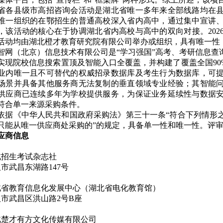
北省各县级市高招咨询会活动是湖北省唯一多年来全部线路均在
唯一组织的在鄂招生的普通高校深入省内高中，通过集中宣讲
，该活动的核心在于协调湖北省内高校与高中的双向对接。
2
活动
均由湖北橙才教育研究院有限公司举办或组织，具有唯一性
教智网（北京）信息技术有限公司是“学习强国”高考、考研信息查
实现院校信息搜索置顶及智能入口全覆盖，并构建了覆盖全国90
业内唯一且不可替代的权威招录数据库及考生行为数据库，可提
场景并具备其他服务商无法复制的垂直领域专业经验；其智能
供应商已连续多年为学校提供服务，为保证业务延续性与数据
符合单一来源采购条件。
依据《
中华人民共和国政府采购法
》第三十一条“符合下列情形
只能从唯一供应商处采购的”的规定，具备单一性和唯一性。评
应商信息
北招生考试杂志社
市武昌东湖路147号
北省教育信息化发展中心（湖北省电化教育馆）
汉市武昌区洪山路2号B座
北楚才有方文化传媒有限公司