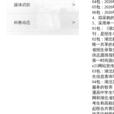
04包：2
>
媒体武软
05包：2
06包：20
4、拟采购
>
科教动态
5、采用单
01包：《
刊，是招生
02包：湖
唯一共享的
省招生录取
供志愿填报
第一时间面
e21网站
03包：湖
生信息查询
04包：湖
服务的智库
通高中学生
网和湖北省
考生和高校
起联合共青
的高中校园