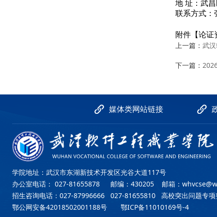
地
址：武昌
联系
方式
：
附件【
论证
上一篇：
武汉
下一篇：
20
媒体类网站链接
学院地址：武汉市东湖新技术开发区光谷大道117号
办公室电话： 027-81655878 邮编：430205 邮箱：
whvcse@w
招生咨询电话：027-87996666 027-81655810 高校突出问题
鄂公网安备42018502001188号
鄂ICP备11010169号-4