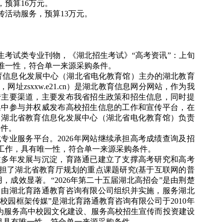
，
预算16万元。
传活动服务
，
预算13万元。
生考试类专业刊物，《湖北招生考试》“高考资讯”：上旬
唯一性，符合单一来源采购条件。
教育信息化发展中心（湖北省电化教育馆）主办的湖北教育
zsxxw.e21.cn）是湖北教育信息网分网站，作为我
传主要渠道，主要发布我省招生政策和招生信息，同时提
集中参与并权威发布高校招生信息的工作和宣传平台，在
。湖北省教育信息化发展中心（湖北省电化教育馆）负责
条件。
试专业服务平台。2026年网站继续承担高考成绩查询及招
工作，具有唯一性，符合单一来源采购条件。
过多年发展与沉淀，育路通已建立了支撑高考研究和高考
承担了湖北省教育厅规划的重点课题研究(基于互联网的普
，成效显著。“2026年第二十五届湖北高招会”是由荆楚
，由湖北育路通教育咨询有限公司组织并实施，服务湖北
校园框架传媒”是湖北育路通教育咨询有限公司于2010年
为服务高中校园文化建设、服务高校招生宣传而投资建设
项目具有唯一性，符合单一来源采购条件。