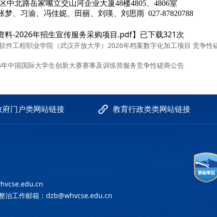
区中北路岳家嘴立交山河企业大厦48楼4805、4806室
张梦、习渝、冯佳妮、田丽、刘瑛、刘思雨
027-87820788
资料-2026年招生宣传服务采购项目.pdf
】已下载
321
次
软件工程职业学院（武汉开放大学）2026年档案数字化加工项目 竞争性
26年中国国际大学生创新大赛赛事及训练营服务竞争性磋商公告
政府门户类网站链接
教育行政类类网站链接
hvcse.edu.cn
专项整治工作邮箱：
dzb@whvcse.edu.cn