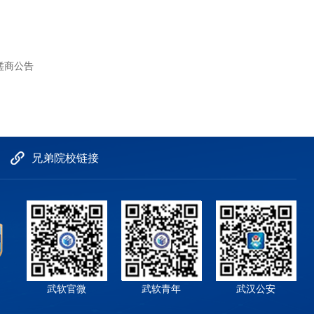
磋商公告
兄弟院校链接
武软官微
武软青年
武汉公安