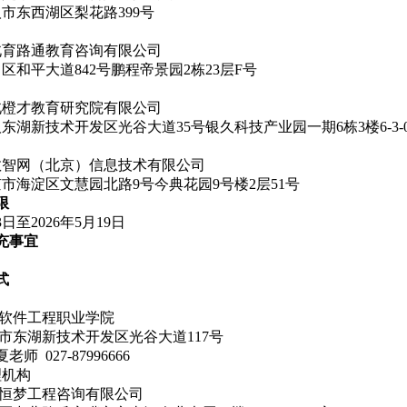
市东西湖区梨花路399号
北育路通教育咨询有限公司
区和平大道842号鹏程帝景园2栋23层F号
北橙才教育研究院有限公司
东湖新技术开发区光谷大道35号银久科技产业园一期6栋3楼6-3-0
教智网（北京）信息技术有限公司
市海淀区文慧园北路9号今典花园9号楼2层51号
限
3
日至202
6
年
5
月
19
日
充事宜
式
称：武汉软件工程职业学院
武汉市东湖新技术开发区光谷大道117号
夏
老师
027-87996666
理机构
恒梦工程咨询有限公司