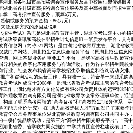
026年湖北省各地级市高招咨询会宣传服务及高中校园框架传媒服务
026年湖北省各县级市高招咨询会宣传服务及高中高校面对面招生宣
26年掌上高考招生宣传服务
，
预算6万元。
的货物或服务的预算金额：
86
(万元)
一来源采购方式的原因及说明：
湖北招生考试》杂志是湖北省教育厅主管，湖北省考试院主办的招
考试政策资讯和高校在鄂招生计划信息唯一纸质发布平台，具有
北教育信息网（简称e21网站）是由湖北省教育厅主管、湖北省
权威门户网站。湖北招生信息综合服务平台（原湖北招生信息网，网址
查询、网上答疑业务的重要工作平台，是我省高校招生政策宣
指导相关的数字化应用服务与咨询活动。作为各在鄂招生院校
向行业、社会发布我省高等学校招生录取信息和咨询活动安排
宣传推广和咨询活动的运营工作，具有唯一性，符合单一来源采购
北教育考试网成立于2008年，是湖北省教育考试院主管的教育考
等工作，湖北楚才有方文化传媒有限公司负责具体的运营和维护
北育路通教育咨询有限公司是湖北省教育学会常务理事单位，通
，构建了联系高考两端的“高考备考”和“高校招生”服务体系，
学习能力评价研究)，在“助力高校选拔人才”方面发挥了重要作用
教育学会常务理事单位湖北育路通教育咨询有限公司共同主办
的一项传统品牌活动，是第三方“高校招生阳光服务平台”。“高中
团湖北省委、省学联共同实施的“中学共青团宣传栏建设项目”，
媒体平台，包括“宣传栏”和“框架牌”两种形式。综上所述，该