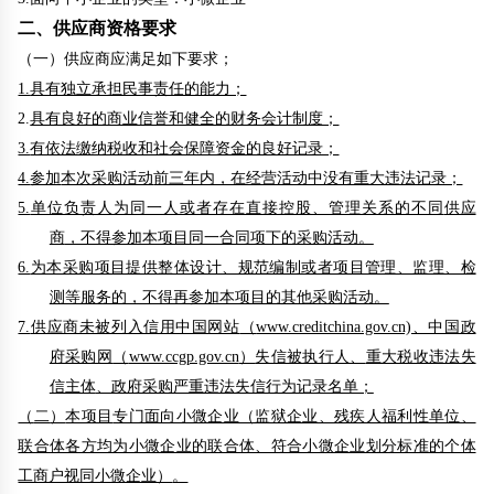
二、供应商资格要求
（一）供应商
应满足如下要求
；
1.
具有独立承担民事责任的能力；
2.
具有良好的商业信誉和健全的财务会计制度；
3.
有依法缴纳税收和社会保障资金的良好记录；
4.
参加
本次采购活动
前三年内，在经营活动中没有重大违法记录；
5.
单位负责人为同一人或者存在直接控股、管理关系的不同
供应
商
，不得参加本项目同一合同项下的采购活动。
6.
为本采购项目提供整体设计、规范编制或者项目管理、监理、检
测等服务的，不得再参加本项目的其他采购活动。
7.
供应商未被列入信用中国网站
（
www.creditchina.gov.cn)、中国政
府采购网
（
www.ccgp.gov.cn
）
失信被执行人、
重大税收违法失
信主体
、政府采购严重违法失信行为记录名单；
（
二
）
本项目
专门面向小微企业（监狱企业、残疾人福利性单位、
联合体各方均为小微企业的联合体、符合小微企业划分标准的个体
工商户视同小微企业）
。