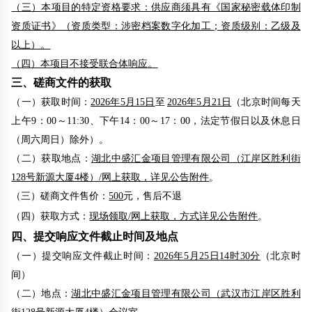
（
三
）
本项目的特定资格要求：
供应商须具有《国家秘密载体印制
资质证书》（资质类型：涉密档案数字化加工；资质级别：乙级及
以上）。
（
四
）
本项目不接受联合体
响应
。
三、磋商文件的获取
（一）
获取时间：
2026年5月15日
至
2026年5月21日
（北京时间每天
上午9：00～11:30、下午14：00～17：00，法定节假日以及休息日
（周六周日）除外）。
（二）获取地点：
湖北中盛汇金项目管理有限公司（江岸区胜利街
128号新源大厦4楼）
/网上获取，详见公告附件
。
（三）
磋商
文件售价：
500
元
，
售后不退
（四）获取方式：
现场领取
/网上获取，方式详见公告附件
。
四、
提交
响应
文件截止时间
及
地点
（一）提交
响应
文件截止时间：
202
6
年
5
月
25
日
14时30
分
（北京时
间）
（二）地点：
湖北中盛汇金项目管理有限公司（武汉市江岸区胜利